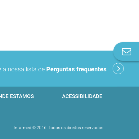
Co
n
 a nossa lista de
Perguntas frequentes
NDE ESTAMOS
ACESSIBILIDADE
Infarmed © 2016. Todos os direitos reservados