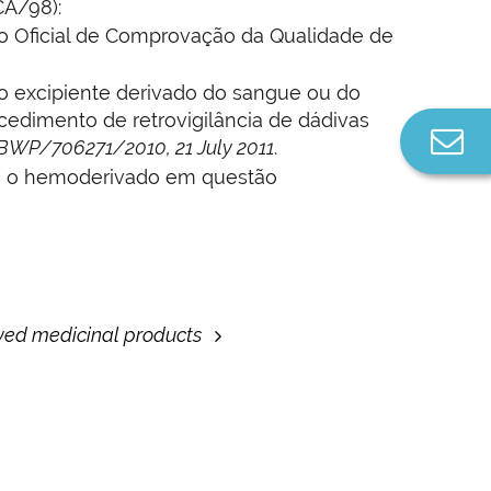
CA/98):
rio Oficial de Comprovação da Qualidade de
do excipiente derivado do sangue ou do
edimento de retrovigilância de dádivas
Co
BWP/706271/2010, 21 July 2011
.
n
om o hemoderivado em questão
ved medicinal products