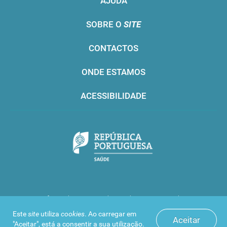
AJUDA
SOBRE O
SITE
CONTACTOS
ONDE ESTAMOS
ACESSIBILIDADE
Infarmed © 2016. Todos os direitos reservados
Este
site
utiliza
cookies
. Ao carregar em
Aceitar
"Aceitar", está a consentir a sua utilização.