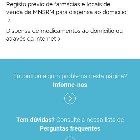
Registo prévio de farmácias e locais de
venda de MNSRM para dispensa ao domicílio
Dispensa de medicamentos ao domicílio ou
através da Internet
Os locais de venda de medicamentos não
sujeitos a receita médica (LVMNSRM) devem
Encontrou algum problema nesta página?
dispor de um responsável técnico,
Informe-nos
farmacêutico devidamente registado no
Infarmed ou técnico de farmácia, .
As responsabilidades inerentes ao exercício do
cargo de responsável técnico e os critérios que
Tem dúvidas?
Consulte a nossa lista de
possibilitam a uma mesma pessoa ser
Perguntas frequentes
responsável técnico por mais de um local de
venda, tendo presente a necessidade de