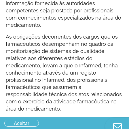
informação fornecida às autoridades
competentes seja prestada por profissionais
com conhecimentos especializados na área do
medicamento.
As obrigações decorrentes dos cargos que os
farmacêuticos desempenham no quadro da
monitorização de sistemas de qualidade
relativos aos diferentes estádios do
medicamento, levam a que o Infarmed, tenha
conhecimento através de um registo
profissional no Infarmed, dos profissionais
farmacêuticos que assumem a
responsabilidade técnica dos atos relacionados
com o exercício da atividade farmacêutica na
área do medicamento.
Aceitar
Farmacêuticos - Registos no Infarmed
Farmácias - Direção técnica / farmacêutico
Postos farmacêuticos móveis (PFM) -
Aquisição direta de medicamentos - Serviços
Fabricantes e distribuidores por grosso de
Co