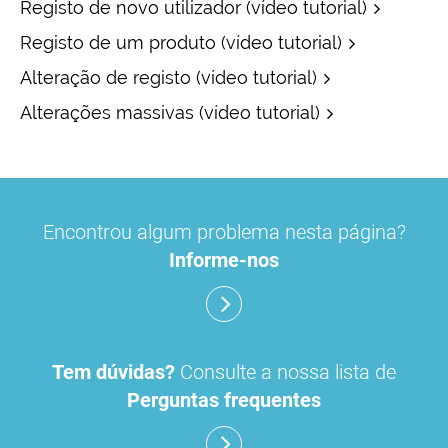
Registo de novo utilizador (vídeo tutorial)
Registo de um produto (vídeo tutorial)
Alteração de registo (vídeo tutorial)
Alterações massivas (vídeo tutorial)
Notificação de dispositivos médicos
Encontrou algum problema nesta página?
O operador económico
distribuidor
define-se
Informe-nos
como «qualquer pessoa singular ou coletiva
presente no circuito de comercialização, que
não seja o fabricante ou o importador, que
disponibilize um dispositivo no mercado, até ao
Tem dúvidas?
Consulte a nossa lista de
momento da entrada em serviço».
Perguntas frequentes
Sem prejuízo das demais obrigações previstas
no Regulamento (UE) 2017/745 o distribuidor