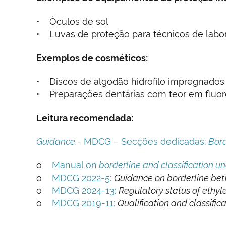
• Óculos de sol
• Luvas de proteção para técnicos de labor
Exemplos de cosméticos:
• Discos de algodão hidrófilo impregnado
• Preparações dentárias com teor em fluoret
Leitura recomendada:
Guidance
- MDCG – Secções dedicadas:
Bord
o
Manual on
borderline and classification u
o
MDCG 2022-5:
Guidance on borderline bet
o
MDCG 2024-13:
Regulatory status of ethyle
o
MDCG 2019-11:
Qualification and classific