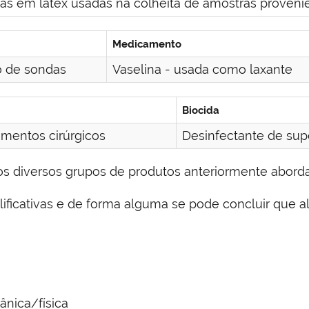
as em latex usadas na colheita de amostras proven
Medicamento
ão de sondas
Vaselina - usada como laxante
Biocida
umentos cirúrgicos
Desinfectante de supe
os diversos grupos de produtos anteriormente abord
ificativas e de forma alguma se pode concluir que a
ânica/física