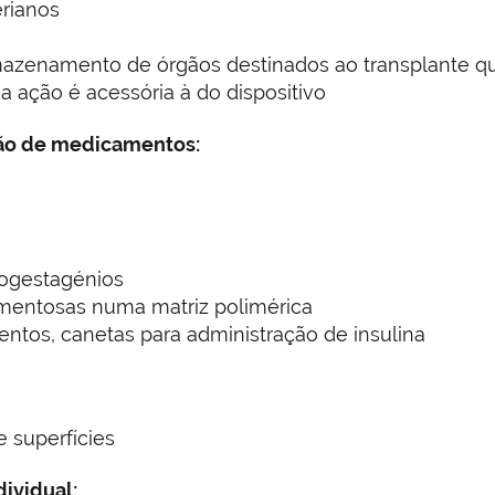
rianos
mazenamento de órgãos destinados ao transplante qu
 ação é acessória à do dispositivo
ção de medicamentos:
rogestagénios
mentosas numa matriz polimérica
os, canetas para administração de insulina
 superfícies
ividual: