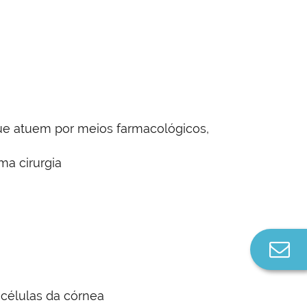
ue atuem por meios farmacológicos,
ma cirurgia
Co
n
células da córnea