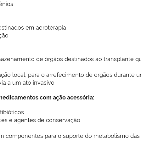
énios
estinados em aeroterapia
ação
rmazenamento de órgãos destinados ao transplante q
ação local, para o arrefecimento de órgãos durante u
via a um ato invasivo
medicamentos com ação acessória:
ibióticos
tes e agentes de conservação
om componentes para o suporte do metabolismo das 