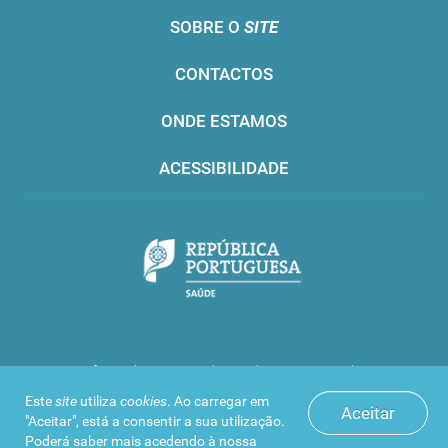
SOBRE O
SITE
CONTACTOS
ONDE ESTAMOS
ACESSIBILIDADE
Infarmed © 2016. Todos os direitos reservados
Este
site
utiliza
cookies
. Ao carregar em
Aceitar
"Aceitar", está a consentir a sua utilização.
Poderá saber mais acedendo à nossa