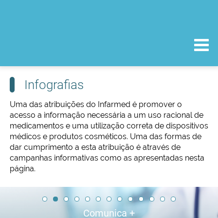
Infografias
Uma das atribuições do Infarmed é promover o
acesso a informação necessária a um uso racional de
medicamentos e uma utilização correta de dispositivos
médicos e produtos cosméticos. Uma das formas de
dar cumprimento a esta atribuição é através de
campanhas informativas como as apresentadas nesta
página.
Medicamentos contendo valproato ou ácido
Aquisição medicamentos no estrangeiro
Notificar efeitos indesejáveis de
Antibióticos - Seja responsável
Canábis para fins medicinais
Medicamentos - Numa frase
Medicamentos falsificados
Antibióticos - Resistência
Acesso a medicamentos
Como contactar o CIMI?
Pesquisa medicamento
Poupe na receita
Comunica +