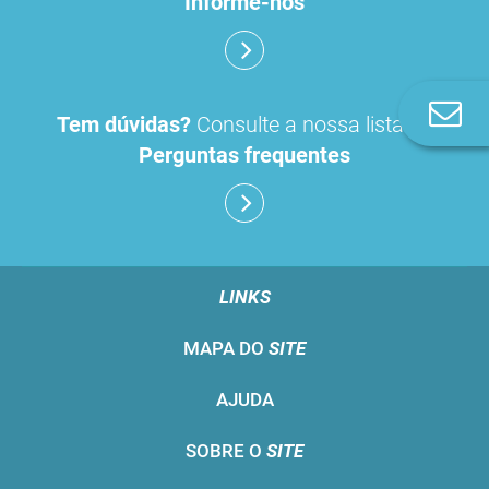
Informe-nos
Co
Tem dúvidas?
Consulte a nossa lista de
n
Perguntas frequentes
LINKS
MAPA DO
SITE
AJUDA
SOBRE O
SITE