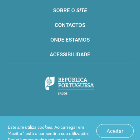
SOBRE O
SITE
CONTACTOS
ONDE ESTAMOS
ACESSIBILIDADE
Infarmed © 2016. Todos os direitos reservados
Este
site
utiliza
cookies
. Ao carregar em
Aceitar
"Aceitar", está a consentir a sua utilização.
Poderá saber mais acedendo à nossa