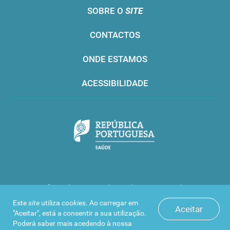
SOBRE O
SITE
CONTACTOS
ONDE ESTAMOS
ACESSIBILIDADE
Infarmed © 2016. Todos os direitos reservados
Este
site
utiliza
cookies
. Ao carregar em
Aceitar
"Aceitar", está a consentir a sua utilização.
Poderá saber mais acedendo à nossa