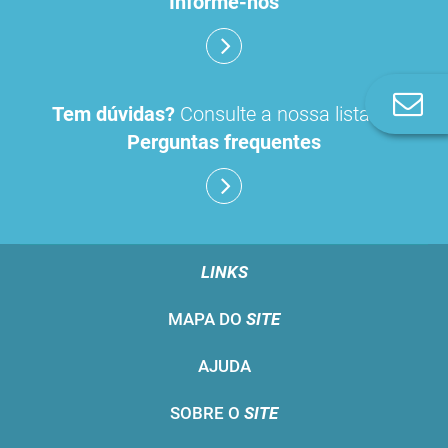
Informe-nos
Co
Tem dúvidas?
Consulte a nossa lista de
n
Perguntas frequentes
LINKS
MAPA DO
SITE
AJUDA
SOBRE O
SITE