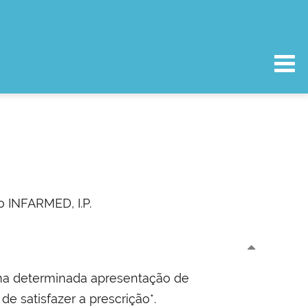
o INFARMED, I.P.
 uma determinada apresentação de
e satisfazer a prescrição*.