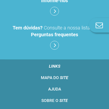
Informe-nos
Co
Tem dúvidas?
Consulte a nossa lista de
n
Perguntas frequentes
LINKS
MAPA DO
SITE
AJUDA
SOBRE O
SITE