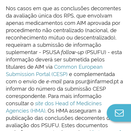
Nos casos em que as conclusões decorrentes
da avaliação única dos RPS, que envolvam
apenas medicamentos com AIM aprovada por
procedimento não centralizado (nacional, de
reconhecimento mútuo ou descentralizado),
requeiram a submissão de informação
suplementar - PSUSA
follow-up
(PSUFU) - esta
informação deverá ser submetida pelos
titulares de AIM via
Common European
Submission Portal (CESP)
e complementada
com o envio de
e-mail
para psur@infarmed.pt a
informar do número da submissão CESP
correspondente. Para mais informação
consultar o
site
dos Head of Medicines
Agencies (HMA)
. Os HMA asseguram a
Co
publicação das conclusões decorrentes da
n
avaliação dos PSUFU. Estes documentos