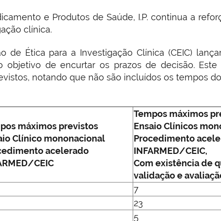
amento e Produtos de Saúde, I.P. continua a refor
ação clínica.
o de Ética para a Investigação Clínica (CEIC) lanç
o objetivo de encurtar os prazos de decisão. Este
vistos, notando que não são incluídos os tempos do
Tempos máximos pre
pos máximos previstos
Ensaio Clínicos mon
aio Clínico mononacional
Procedimento acele
cedimento acelerado
INFARMED/CEIC,
ARMED/CEIC
Com existência de 
validação e avaliaçã
7
23
5