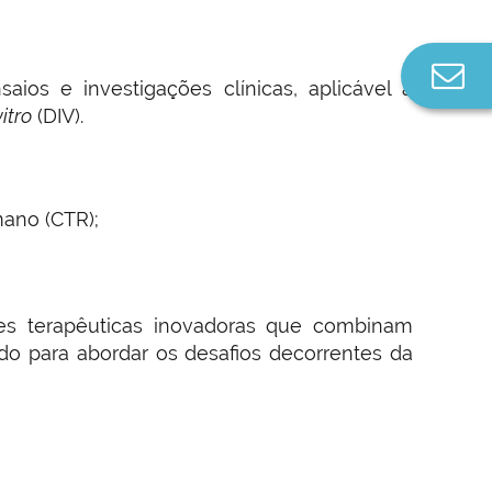
Co
ios e investigações clínicas, aplicável a
n
vitro
(DIV).
mano (CTR);
es terapêuticas inovadoras que combinam
do para abordar os desafios decorrentes da