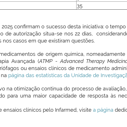
35
2025 confirmam o sucesso desta iniciativa: o tempo 
o de autorização situa-se nos 22 dias, considerand
s nos casos em que existiram questões.
ns medicamentos de origem química, nomeadamente
apia Avançada (
ATMP
-
Advanced Therapy Medicina
iófagos ou ensaios clínicos de medicamento admini
s na
página das estatísticas da Unidade de Investigaçã
vo na otimização contínua do processo de avaliação, 
ndo para uma maior capacidade de resposta às nec
e ensaios clínicos pelo Infarmed, visite
a página
dedic