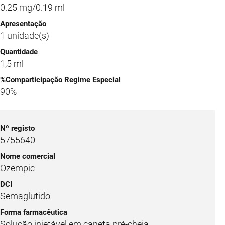
0.25 mg/0.19 ml
1 unidade(s)
1,5 ml
90%
5755640
Ozempic
Semaglutido
Solução injetável em caneta pré-cheia