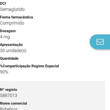
Semaglutido
Comprimido
4 mg
Co
n
30 unidade(s)
90%
5887013
Rybelsus