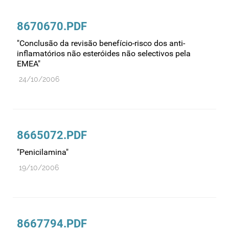
Comprovação da qualidade
Comunicação
8670670.PDF
Controlo de qualidade
"Conclusão da revisão benefício-risco dos anti-
Cosméticos
inflamatórios não esteróides não selectivos pela
EMEA"
Dispensa
24/10/2006
Dispositivos médicos
Distribuição
Ensaios clínicos
8665072.PDF
Entidades reguladoras
"Penicilamina"
Estrutura e organização
19/10/2006
Exercício farmacêutico
Exportação
Fabricantes
Fabrico
8667794.PDF