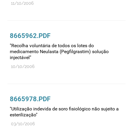
11/10/2006
Medicamentos genéricos
Medicamentos homeopáticos
Medicinas alternativas
8665962.PDF
Nanotecnologia
"Recolha voluntária de todos os lotes do
Planeamento
medicamento Neulasta (Pegfilgrastim) solução
injectável"
Plantas medicinais
10/10/2006
Prescrição
Preços
Produtos de saúde
Produtos fronteira
8665978.PDF
Publicidade
"Utilização indevida de soro fisiológico não sujeito a
esterilização"
Qualidade e normalização
03/10/2006
Reações adversas