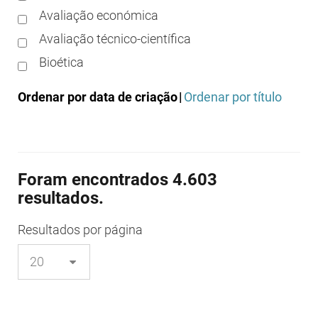
Avaliação económica
Avaliação técnico-científica
Bioética
Boas práticas clínicas
Ordenar por data de criação
|
Ordenar por título
Boas práticas de distribuição
Boas práticas de fabrico
Boas práticas de farmácia
Foram encontrados 4.603
Boas práticas de investigação
resultados.
Boas práticas de laboratório
Boas práticas regulamentares
Resultados
por página
Certificação
Colocação no mercado/comercialização
Comparticipação