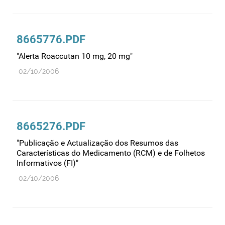
Recursos humanos
Registo
8665776.PDF
Regulamentação
Relações internacionais
"Alerta Roaccutan 10 mg, 20 mg"
Substâncias controladas
02/10/2006
Supervisão do mercado
Taxas
Tecnologias da saúde
8665276.PDF
Utilização
"Publicação e Actualização dos Resumos das
Características do Medicamento (RCM) e de Folhetos
Vigilância de cosméticos
Informativos (FI)"
Vigilância de dispositivos médicos
02/10/2006