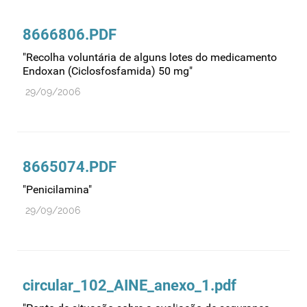
8666806.PDF
"Recolha voluntária de alguns lotes do medicamento
Endoxan (Ciclosfosfamida) 50 mg"
29/09/2006
8665074.PDF
"Penicilamina"
29/09/2006
circular_102_AINE_anexo_1.pdf