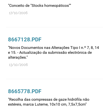
Farmacovigilância
"Conceito de "Stocks homeopáticos""
Farmácias
17/10/2006
Gestão financeira e patrimonial
Hemoderivados
Importação
8667128.PDF
Informação estatística
"Novos Documentos nas Alterações Tipo I n.º 7, 8, 14
Informação institucional
e 15. - Actualização da submissão electrónica de
alterações."
Inspeção
13/10/2006
Investigação
Legislação
Licenciamentos
8665778.PDF
Locais de venda
"Recolha das compressas de gaze hidrófila não
Manutenção no mercado
estéreis, marca Luteme, 10x10 cm, 7,5x7,5cm"
Medicamentos de uso humano