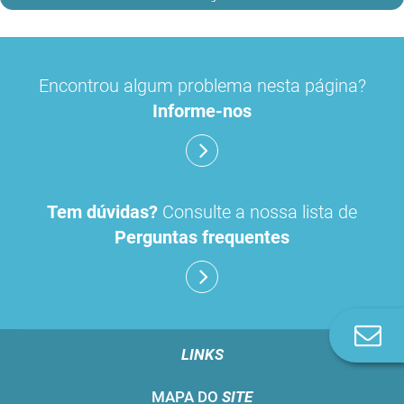
Encontrou algum problema nesta página?
Informe-nos
Tem dúvidas?
Consulte a nossa lista de
Perguntas frequentes
Co
n
LINKS
MAPA DO
SITE