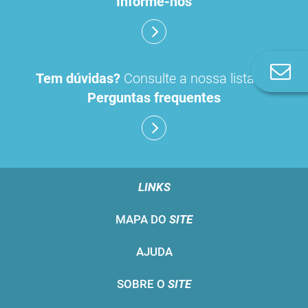
Informe-nos
Co
Tem dúvidas?
Consulte a nossa lista de
n
Perguntas frequentes
LINKS
MAPA DO
SITE
AJUDA
SOBRE O
SITE