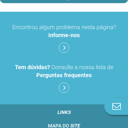
Encontrou algum problema nesta página?
Informe-nos
Tem dúvidas?
Consulte a nossa lista de
Perguntas frequentes
Co
n
LINKS
MAPA DO
SITE