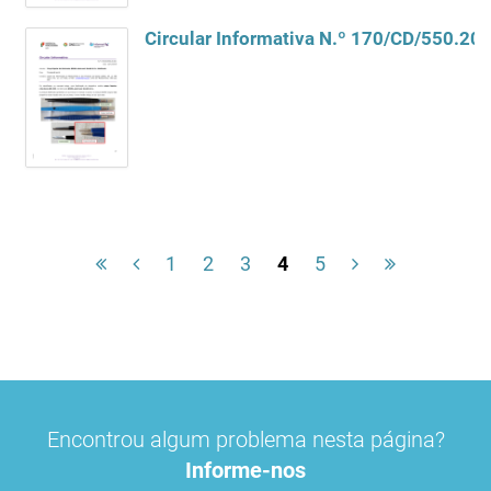
1
2
3
4
5
Encontrou algum problema nesta página?
Informe-nos