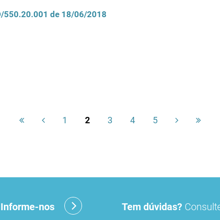
CD/550.20.001 de 18/06/2018
1
2
3
4
5
?
Informe-nos
Tem dúvidas?
Consulte