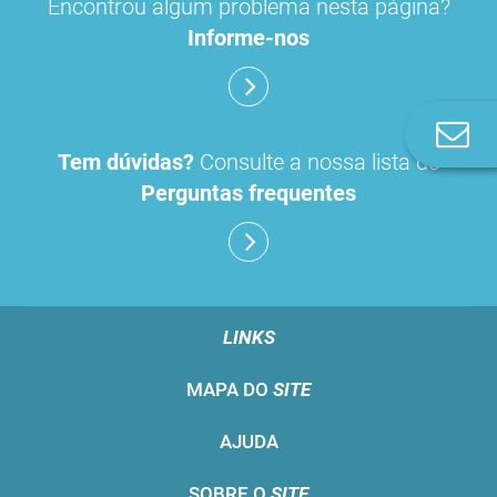
Encontrou algum problema nesta página?
Informe-nos
Co
n
Tem dúvidas?
Consulte a nossa lista de
Perguntas frequentes
LINKS
MAPA DO
SITE
AJUDA
SOBRE O
SITE