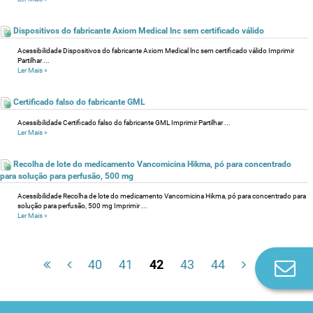
Dispositivos do fabricante Axiom Medical lnc sem certificado válido
Acessibilidade Dispositivos do fabricante Axiom Medical lnc sem certificado válido Imprimir
Partilhar ...
Ler Mais
»
Certificado falso do fabricante GML
Acessibilidade Certificado falso do fabricante GML Imprimir Partilhar ...
Ler Mais
»
Recolha de lote do medicamento Vancomicina Hikma, pó para concentrado
para solução para perfusão, 500 mg
Acessibilidade Recolha de lote do medicamento Vancomicina Hikma, pó para concentrado para
solução para perfusão, 500 mg Imprimir ...
Ler Mais
»
40
41
42
43
44
Co
n