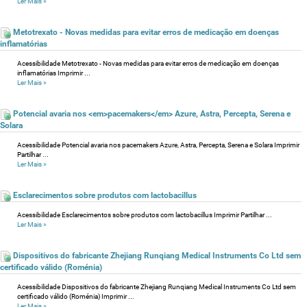
Ler Mais
»
Metotrexato - Novas medidas para evitar erros de medicação em doenças
inflamatórias
Acessibilidade Metotrexato - Novas medidas para evitar erros de medicação em doenças
inflamatórias Imprimir ...
Ler Mais
»
Potencial avaria nos <em>pacemakers</em> Azure, Astra, Percepta, Serena e
Solara
Acessibilidade Potencial avaria nos pacemakers Azure, Astra, Percepta, Serena e Solara Imprimir
Partilhar ...
Ler Mais
»
Esclarecimentos sobre produtos com lactobacillus
Acessibilidade Esclarecimentos sobre produtos com lactobacillus Imprimir Partilhar ...
Ler Mais
»
Dispositivos do fabricante Zhejiang Runqiang Medical Instruments Co Ltd sem
certificado válido (Roménia)
Acessibilidade Dispositivos do fabricante Zhejiang Runqiang Medical Instruments Co Ltd sem
certificado válido (Roménia) Imprimir ...
Ler Mais
»