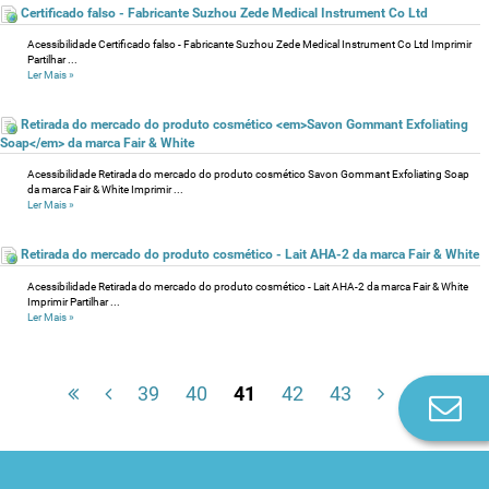
Certificado falso - Fabricante Suzhou Zede Medical Instrument Co Ltd
Acessibilidade Certificado falso - Fabricante Suzhou Zede Medical Instrument Co Ltd Imprimir
Partilhar ...
Ler Mais
»
Retirada do mercado do produto cosmético <em>Savon Gommant Exfoliating
Soap</em> da marca Fair & White
Acessibilidade Retirada do mercado do produto cosmético Savon Gommant Exfoliating Soap
da marca Fair & White Imprimir ...
Ler Mais
»
Retirada do mercado do produto cosmético - Lait AHA-2 da marca Fair & White
Acessibilidade Retirada do mercado do produto cosmético - Lait AHA-2 da marca Fair & White
Imprimir Partilhar ...
Ler Mais
»
39
40
41
42
43
Co
n