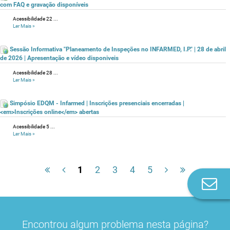
com FAQ e gravação disponíveis
Acessibilidade 22 ...
Ler Mais
»
Sessão Informativa "Planeamento de Inspeções no INFARMED, I.P." | 28 de abril
de 2026 | Apresentação e vídeo disponiveis
Acessibilidade 28 ...
Ler Mais
»
Simpósio EDQM - Infarmed | Inscrições presenciais encerradas |
<em>Inscrições online</em> abertas
Acessibilidade 5 ...
Ler Mais
»
1
2
3
4
5
Co
n
Encontrou algum problema nesta página?