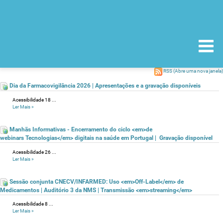
RSS
(Abre uma nova janela)
Dia da Farmacovigilância 2026 | Apresentações e a gravação disponíveis
Acessibilidade 18 ...
Ler Mais
»
Manhãs Informativas - Encerramento do ciclo <em>de
webinars Tecnologias</em> digitais na saúde em Portugal | Gravação disponível
Acessibilidade 26 ...
Ler Mais
»
Sessão conjunta CNECV/INFARMED: Uso <em>Off-Label</em> de
Medicamentos | Auditório 3 da NMS | Transmissão <em>streaming</em>
Acessibilidade 8 ...
Ler Mais
»