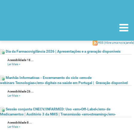
RSS
(Abre uma nova janela)
Dia da Farmacovigilância 2026 | Apresentações e a gravação disponíveis
Acessibilidade 18 ...
Ler Mais
»
Manhãs Informativas - Encerramento do ciclo <em>de
webinars Tecnologias</em> digitais na saúde em Portugal | Gravação disponível
Acessibilidade 26 ...
Ler Mais
»
Sessão conjunta CNECV/INFARMED: Uso <em>Off-Label</em> de
Medicamentos | Auditório 3 da NMS | Transmissão <em>streaming</em>
Acessibilidade 8 ...
Ler Mais
»