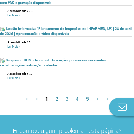
com FAQ e gravação disponíveis
Acessibilidade 22 ...
Ler Mais
»
Sessão Informativa "Planeamento de Inspeções no INFARMED, I.P." | 28 de abril
de 2026 | Apresentação e vídeo disponiveis
Acessibilidade 28 ...
Ler Mais
»
Simpósio EDQM - Infarmed | Inscrições presenciais encerradas |
<em>Inscrições online</em> abertas
Acessibilidade 5 ...
Ler Mais
»
1
2
3
4
5
Co
n
Encontrou algum problema nesta página?