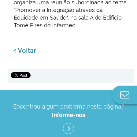
organiza uma reunião subordinada ao tema
"Promover a Integração através da
Equidade em Saúde", na sala A do Edifício
Tomé Pires do Infarmed.
Voltar
Co
n
Encontrou algum problema nesta página?
Informe-nos