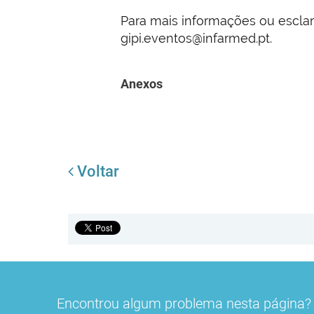
Para mais informações ou escla
gipi.eventos@infarmed.pt.
Anexos
Voltar
Encontrou algum problema nesta página