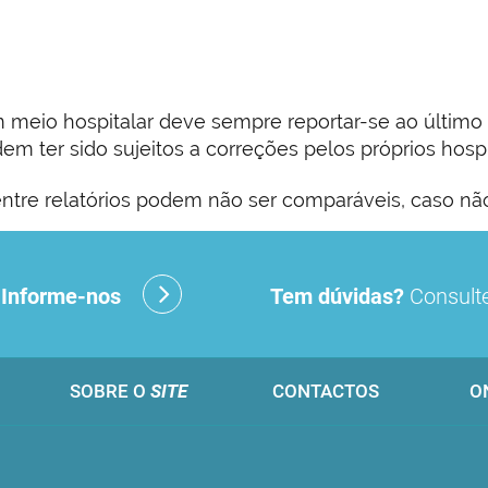
eio hospitalar deve sempre reportar-se ao último r
m ter sido sujeitos a correções pelos próprios hospi
ntre relatórios podem não ser comparáveis, caso nã
?
Informe-nos
Tem dúvidas?
Consulte
SOBRE O
SITE
CONTACTOS
O