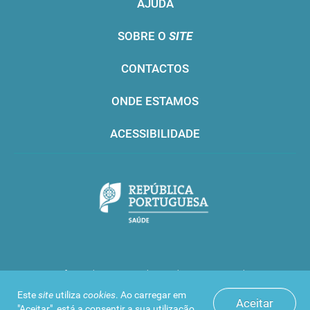
AJUDA
SOBRE O
SITE
CONTACTOS
ONDE ESTAMOS
ACESSIBILIDADE
Infarmed © 2016. Todos os direitos reservados
Este
site
utiliza
cookies
. Ao carregar em
Aceitar
"Aceitar", está a consentir a sua utilização.