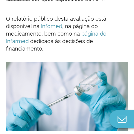
O relatório público desta avaliação está
disponível na
Infomed
, na página do
medicamento, bem como na
página do
Infarmed
dedicada às decisões de
financiamento.
Co
n