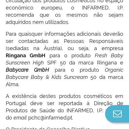
circulação dos produtos cosméticos no espaço
económico europeu, o INFARMED, I.P.
recomenda que os mesmos não sejam
adquiridos nem utilizados.
Para quaisquer informações adicionais deverão
ser contactadas as Pessoas Responsáveis
(sediadas na Áustria), ou seja, a empresa
Ringana GmbH
para o produto
Fresh Baby
Sunscreen High
SPF 50 da marca Ringana e
Babycare GmbH
para o produto
Organic
Babycare Baby & Kids Suncream
50 da marca
Alma.
A existência destes produtos cosméticos em
Portugal deve ser reportada à Direção de
Produtos de Saúde do INFARMED, I.P. através
Co
do
email
pchc@infarmed.pt.
n