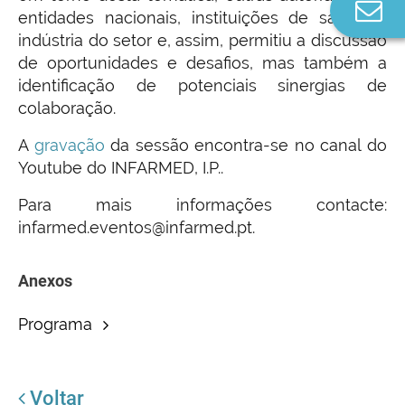
Co
entidades nacionais, instituições de saúde e
n
indústria do setor e, assim, permitiu a discussão
de oportunidades e desafios, mas também a
identificação de potenciais sinergias de
colaboração.
A
gravação
da sessão encontra-se no canal do
Youtube do INFARMED, I.P..
Para mais informações contacte:
infarmed.eventos@infarmed.pt.
Anexos
Programa
Voltar