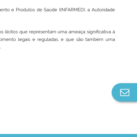
amento e Produtos de Saúde (INFARMED), a Autoridade
s ilícitos que representam uma ameaça significativa à
ecimento legais e reguladas, e que são também uma
.
Co
n