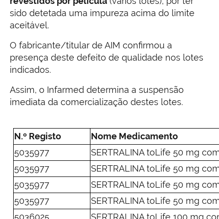
revestidos por película
(vários lotes), por ter
sido detetada uma impureza acima do limite
aceitável.
O fabricante/titular de AIM confirmou a
presença deste defeito de qualidade nos lotes
indicados.
Assim, o Infarmed determina a suspensão
imediata da comercialização destes lotes.
N.º Registo
Nome Medicamento
5035977
SERTRALINA toLife 50 mg comp
5035977
SERTRALINA toLife 50 mg comp
5035977
SERTRALINA toLife 50 mg comp
5035977
SERTRALINA toLife 50 mg comp
5036025
SERTRALINA toLife 100 mg com