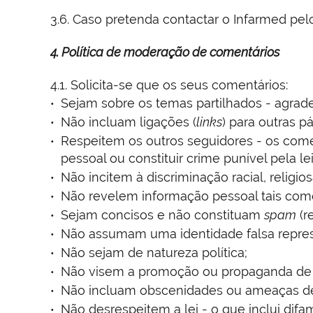
3.6. Caso pretenda contactar o Infarmed pelo
4. Política de moderação de comentários
4.1. Solicita-se que os seus comentários:
Sejam sobre os temas partilhados - agra
Não incluam ligações (
links
) para outras p
Respeitem os outros seguidores - os comen
pessoal ou constituir crime punível pela le
Não incitem à discriminação racial, religio
Não revelem informação pessoal tais como
Sejam concisos e não constituam
spam
(r
Não assumam uma identidade falsa repres
Não sejam de natureza política;
Não visem a promoção ou propaganda de e
Não incluam obscenidades ou ameaças de 
Não desrespeitem a lei - o que inclui dif