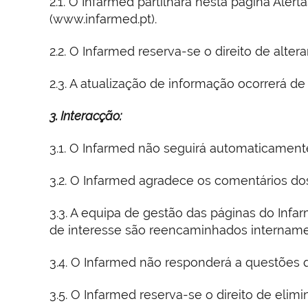
2.1. O Infarmed partilhará nesta página Aler
(www.infarmed.pt).
2.2. O Infarmed reserva-se o direito de alter
2.3. A atualização de informação ocorrerá de
3. Interacção:
3.1. O Infarmed não seguirá automaticament
3.2. O Infarmed agradece os comentários do
3.3. A equipa de gestão das páginas do Inf
de interesse são reencaminhados intername
3.4. O Infarmed não responderá a questões q
3.5. O Infarmed reserva-se o direito de elim