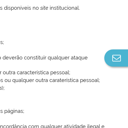
os disponíveis no
site
institucional.
s;
Co
 deverão constituir qualquer ataque
n
 outra característica pessoal;
ou qualquer outra caraterística pessoal;
s
);
s páginas;
ncordância com qualquer atividade ilegal e