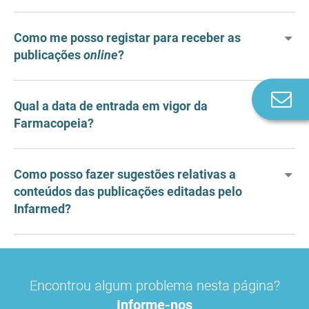
Como me posso registar para receber as
publicações
online
?
Co
Qual a data de entrada em vigor da
n
Farmacopeia?
Como posso fazer sugestões relativas a
conteúdos das publicações editadas pelo
Infarmed?
Encontrou algum problema nesta página?
Informe-nos