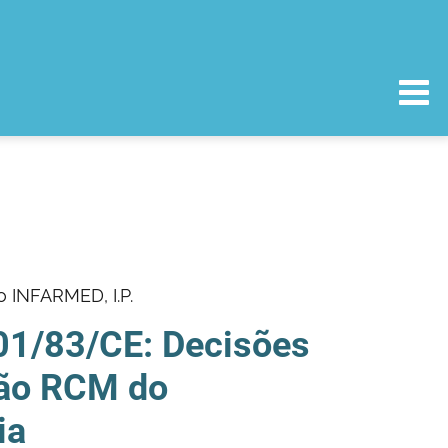
o INFARMED, I.P.
001/83/CE: Decisões
ção RCM do
ia