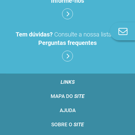
Informe-nos
Co
Tem dúvidas?
Consulte a nossa lista de
n
Perguntas frequentes
LINKS
MAPA DO
SITE
AJUDA
SOBRE O
SITE