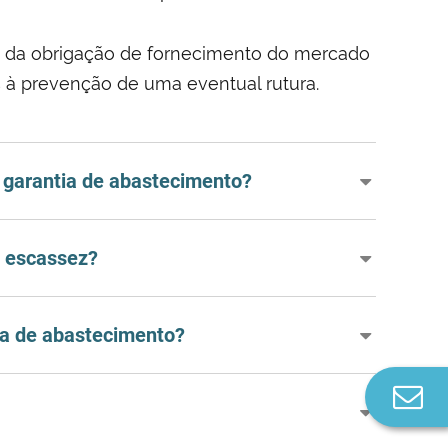
AIM da obrigação de fornecimento do mercado
 à prevenção de uma eventual rutura.
 garantia de abastecimento?
e escassez?
ia de abastecimento?
Co
n