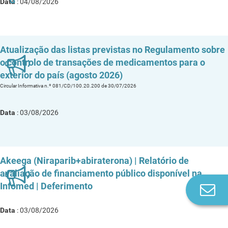
Data
: 04/08/2026
Atualização das listas previstas no Regulamento sobre
o controlo de transações de medicamentos para o
exterior do país (agosto 2026)
Circular Informativa n.º 081/CD/100.20.200 de 30/07/2026
Data
: 03/08/2026
Akeega (Niraparib+abiraterona) | Relatório de
avaliação de financiamento público disponível na
Infomed | Deferimento
Co
n
Data
: 03/08/2026