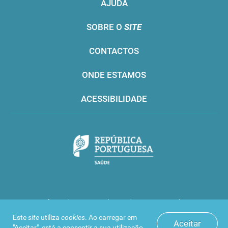
AJUDA
SOBRE O
SITE
CONTACTOS
ONDE ESTAMOS
ACESSIBILIDADE
Infarmed © 2016. Todos os direitos reservados
Este
site
utiliza
cookies
. Ao carregar em
Aceitar
"Aceitar", está a consentir a sua utilização.