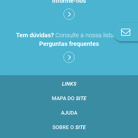
Informe-nos
Co
Tem dúvidas?
Consulte a nossa lista de
n
Perguntas frequentes
LINKS
MAPA DO
SITE
AJUDA
SOBRE O
SITE