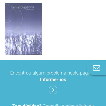
Co
n
Encontrou algum problema nesta página?
Informe-nos