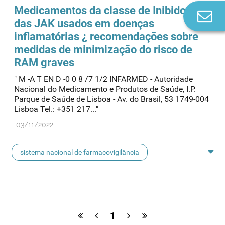
Medicamentos da classe de Inibidores
Co
das JAK usados em doenças
n
inflamatórias ¿ recomendações sobre
medidas de minimização do risco de
RAM graves
" M -A T EN D -0 0 8 /7 1/2 INFARMED - Autoridade
Nacional do Medicamento e Produtos de Saúde, I.P.
Parque de Saúde de Lisboa - Av. do Brasil, 53 1749-004
Lisboa Tel.: +351 217..."
03/11/2022
sistema nacional de farmacovigilância
inibidores das janus quinases
1