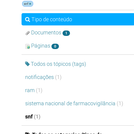
snf
Tipo de conteúdo
Documentos
1
Páginas
0
Todos os tópicos (tags)
notificações
(1)
ram
(1)
sistema nacional de farmacovigilância
(1)
snf
(1)