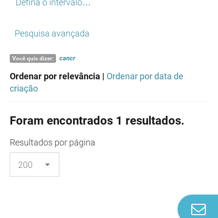
Defina o intervalo…
Pesquisa avançada
cancr
Você quis dizer:
Ordenar por relevância |
Ordenar por data de
criação
Foram encontrados 1 resultados.
Resultados
por página
Co
n