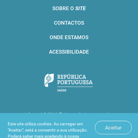
SOBRE O
SITE
CONTACTOS
ONDE ESTAMOS
ACESSIBILIDADE
Infarmed © 2016. Todos os direitos reservados
Este
site
utiliza
cookies
. Ao carregar em
Aceitar
"Aceitar", está a consentir a sua utilização.
Poderá saber mais acedendo à nossa