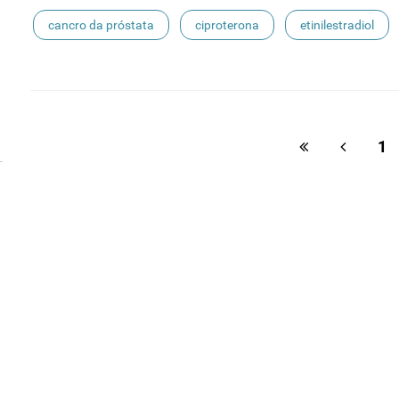
cancro da próstata
ciproterona
etinilestradiol
terapêutica de substituição hormonal
risco de meningio
1