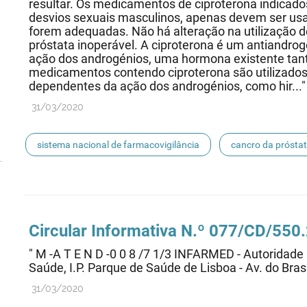
resultar. Os medicamentos de ciproterona indicad
desvios sexuais masculinos, apenas devem ser us
forem adequadas. Não há alteração na utilização 
próstata inoperável. A ciproterona é um antiandrogé
ação dos androgénios, uma hormona existente ta
medicamentos contendo ciproterona são utilizados 
dependentes da ação dos androgénios, como hir..."
31/03/2020
sistema nacional de farmacovigilância
cancro da prósta
doenças androgeno-dependentes
etinilestradiol
v
terapêutica de substituição hormonal
risco de meningio
Circular Informativa N.º 077/CD/550
" M -A T E N D -0 0 8 /7 1/3 INFARMED - Autoridad
Saúde, I.P. Parque de Saúde de Lisboa - Av. do Brasi
31/03/2020