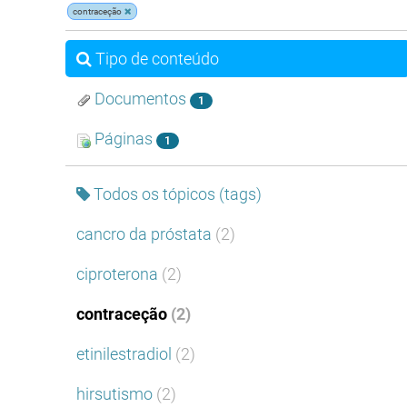
contraceção
Tipo de conteúdo
Documentos
1
Páginas
1
Todos os tópicos (tags)
cancro da próstata
(2)
ciproterona
(2)
contraceção
(2)
etinilestradiol
(2)
hirsutismo
(2)