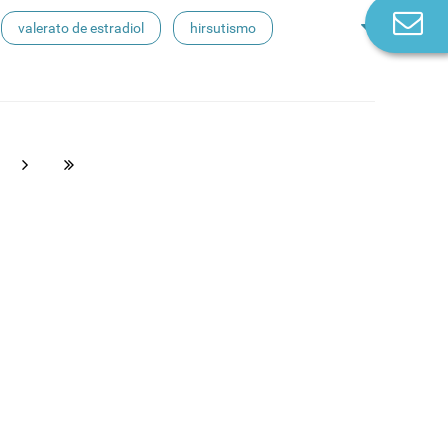
Co
valerato de estradiol
hirsutismo
n
ma
contraceção