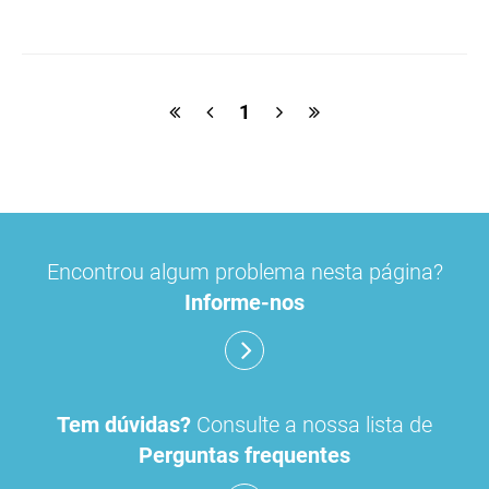
etinilestradiol
valerato de estradiol
hirsutismo
terapêutica de substituição hormonal
1
risco de meningioma
contraceção
Encontrou algum problema nesta página?
Informe-nos
Tem dúvidas?
Consulte a nossa lista de
Perguntas frequentes