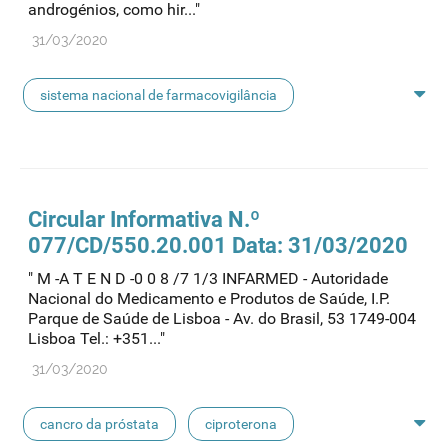
androgénios, como hir..."
31/03/2020
sistema nacional de farmacovigilância
cancro da próstata
ciproterona
doenças androgeno-dependentes
etinilestradiol
Circular Informativa N.º
077/CD/550.20.001 Data: 31/03/2020
valerato de estradiol
hirsutismo
" M -A T E N D -0 0 8 /7 1/3 INFARMED - Autoridade
Nacional do Medicamento e Produtos de Saúde, I.P.
terapêutica de substituição hormonal
Parque de Saúde de Lisboa - Av. do Brasil, 53 1749-004
Lisboa Tel.: +351..."
risco de meningioma
contraceção
31/03/2020
meningioma
cancro da próstata
ciproterona