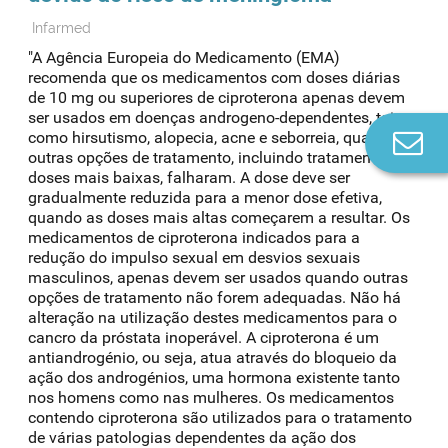
Infarmed
"A Agência Europeia do Medicamento (EMA)
recomenda que os medicamentos com doses diárias
de 10 mg ou superiores de ciproterona apenas devem
ser usados em doenças androgeno-dependentes, tais
como hirsutismo, alopecia, acne e seborreia, quando
Co
outras opções de tratamento, incluindo tratamento com
n
doses mais baixas, falharam. A dose deve ser
gradualmente reduzida para a menor dose efetiva,
quando as doses mais altas começarem a resultar. Os
medicamentos de ciproterona indicados para a
redução do impulso sexual em desvios sexuais
masculinos, apenas devem ser usados quando outras
opções de tratamento não forem adequadas. Não há
alteração na utilização destes medicamentos para o
cancro da próstata inoperável. A ciproterona é um
antiandrogénio, ou seja, atua através do bloqueio da
ação dos androgénios, uma hormona existente tanto
nos homens como nas mulheres. Os medicamentos
contendo ciproterona são utilizados para o tratamento
de várias patologias dependentes da ação dos