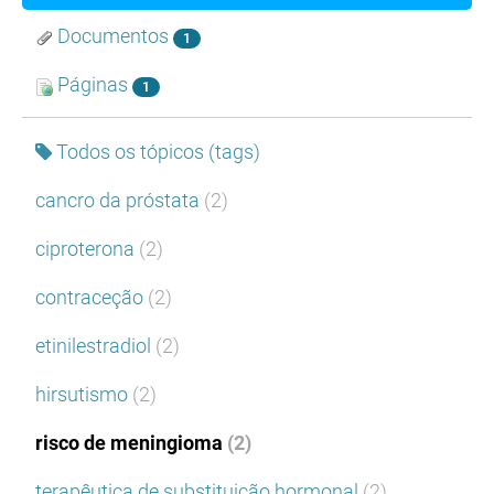
Documentos
1
Páginas
1
Todos os tópicos (tags)
cancro da próstata
(2)
ciproterona
(2)
contraceção
(2)
etinilestradiol
(2)
hirsutismo
(2)
risco de meningioma
(2)
terapêutica de substituição hormonal
(2)